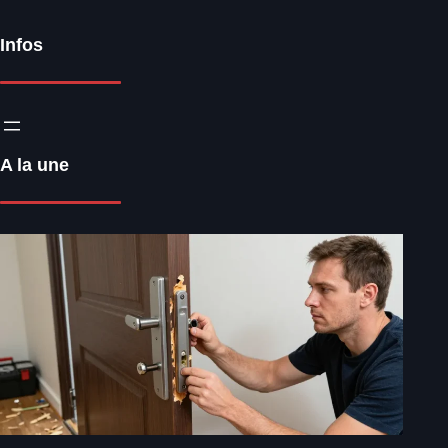
Infos
A la une