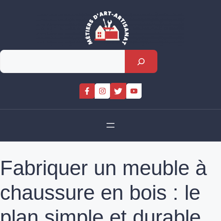
Skip
to
content
Rechercher
Fabriquer un meuble à
chaussure en bois : le
plan simple et durable