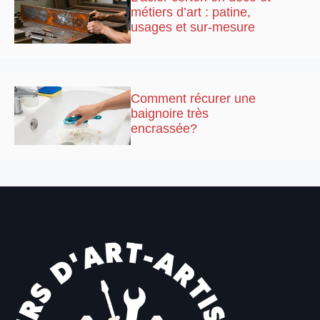
métiers d’art : patine,
usages et sur-mesure
Comment récurer une
baignoire très
encrassée?