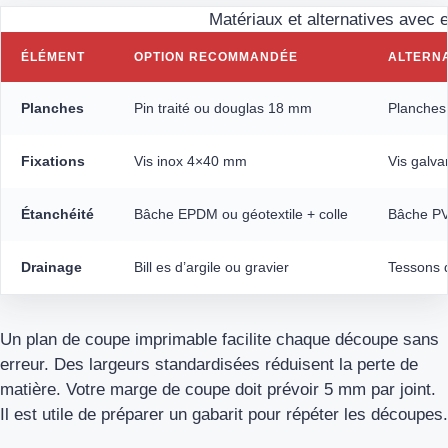
Matériaux et alternatives avec 
ÉLÉMENT
OPTION RECOMMANDÉE
ALTERN
Planches
Pin traité ou douglas 18 mm
Planches
Fixations
Vis inox 4×40 mm
Vis galvan
Étanchéité
Bâche EPDM ou géotextile + colle
Bâche PV
Drainage
Bill es d’argile ou gravier
Tessons d
Un plan de coupe imprimable facilite chaque découpe sans
erreur. Des largeurs standardisées réduisent la perte de
matière. Votre marge de coupe doit prévoir 5 mm par joint.
Il est utile de préparer un gabarit pour répéter les découpes.