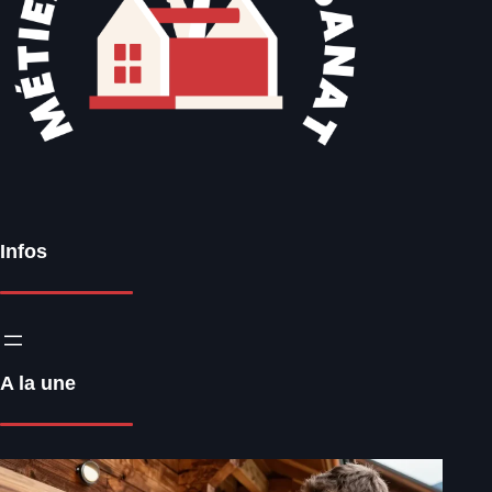
Infos
A la une