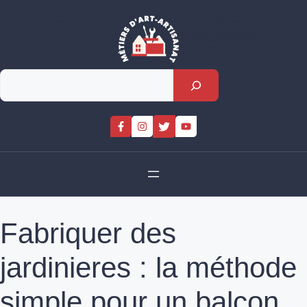
Skip
to
content
Rechercher
Fabriquer des
jardinieres : la méthode
simple pour un balcon