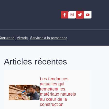
Serrurerie
Vitrerie
Services à la personnes
Articles récentes
Les tendances
actuelles qui
remettent les
matériaux naturels
au cœur de la
construction