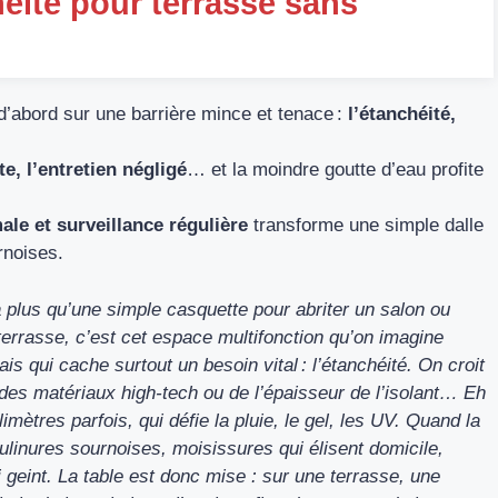
héité pour terrasse sans
 d’abord sur une barrière mince et tenace :
l’étanchéité,
te, l’entretien négligé
… et la moindre goutte d’eau profite
le et surveillance régulière
transforme une simple dalle
urnoises.
là plus qu’une simple casquette pour abriter un salon ou
 terrasse, c’est cet espace multifonction qu’on imagine
is qui cache surtout un besoin vital : l’étanchéité. On croit
 des matériaux high-tech ou de l’épaisseur de l’isolant… Eh
mètres parfois, qui défie la pluie, le gel, les UV. Quand la
linures sournoises, moisissures qui élisent domicile,
 geint. La table est donc mise : sur une terrasse, une