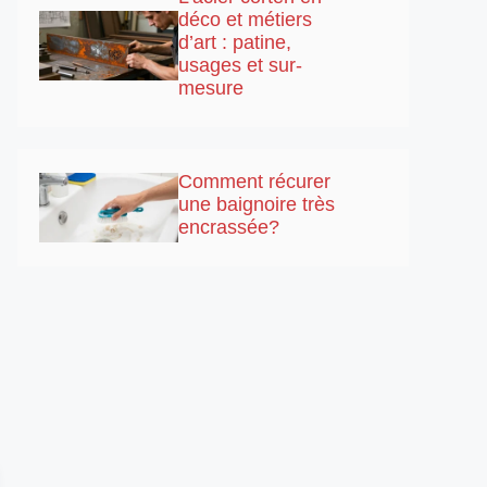
déco et métiers
d’art : patine,
usages et sur-
mesure
Comment récurer
une baignoire très
encrassée?