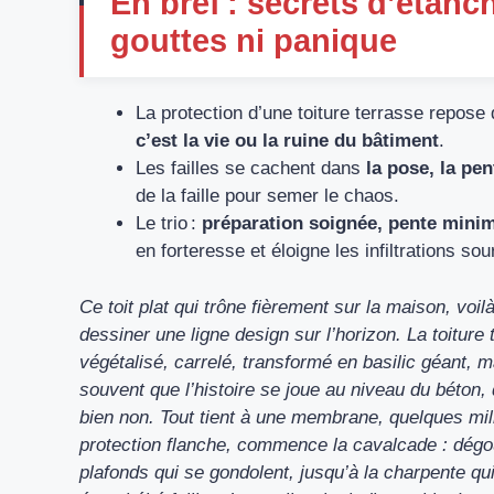
En bref : secrets d’étanc
gouttes ni panique
La protection d’une toiture terrasse repose
c’est la vie ou la ruine du bâtiment
.
Les failles se cachent dans
la pose, la pen
de la faille pour semer le chaos.
Le trio :
préparation soignée, pente minima
en forteresse et éloigne les infiltrations so
Ce toit plat qui trône fièrement sur la maison, voi
dessiner une ligne design sur l’horizon. La toiture
végétalisé, carrelé, transformé en basilic géant, ma
souvent que l’histoire se joue au niveau du béton,
bien non. Tout tient à une membrane, quelques milli
protection flanche, commence la cavalcade : dégou
plafonds qui se gondolent, jusqu’à la charpente qui