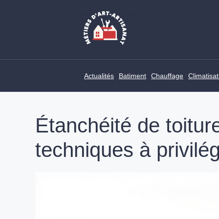
Skip
to
content
Actualités
Batiment
Chauffage
Climatisat
Étanchéité de toiture
techniques à privilé