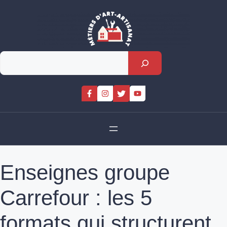
Skip
to
content
Rechercher
Enseignes groupe
Carrefour : les 5
formats qui structurent