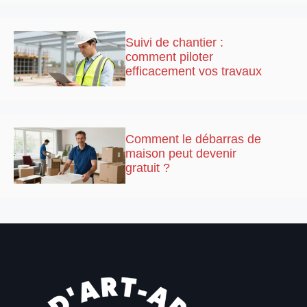
Suivi de chantier :
comment piloter
efficacement vos travaux
Comment le débarras de
maison peut devenir
gratuit ?