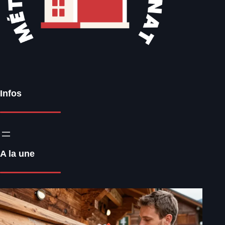
Infos
A la une