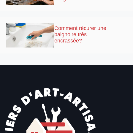
Comment récurer une
baignoire très
encrassée?