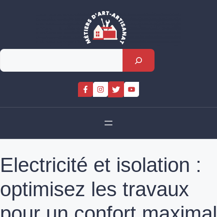
Skip
to
content
Rechercher
Electricité et isolation :
optimisez les travaux
pour un confort maximal