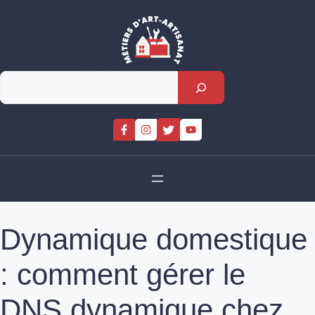
Skip
to
content
Rechercher
Dynamique domestique
: comment gérer le
DNS dynamique chez