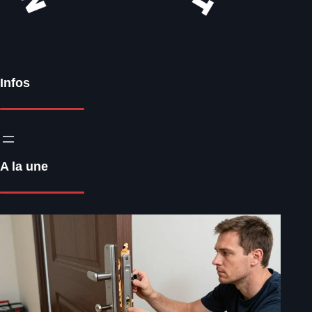
Infos
A la une