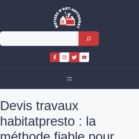
Skip
to
content
Rechercher
Devis travaux
habitatpresto : la
méthode fiable pour