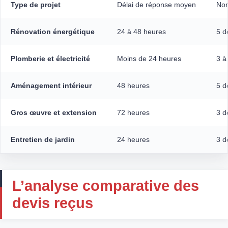
Type de projet
Délai de réponse moyen
Nom
Rénovation énergétique
24 à 48 heures
5 d
Plomberie et électricité
Moins de 24 heures
3 à
Aménagement intérieur
48 heures
5 d
Gros œuvre et extension
72 heures
3 d
Entretien de jardin
24 heures
3 d
L’analyse comparative des
devis reçus