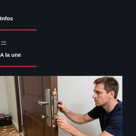
Infos
A la une