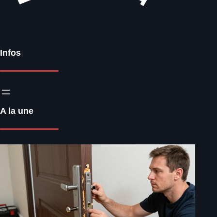
Infos
A la une