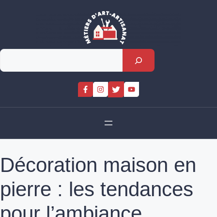
Skip
to
content
Rechercher
Décoration maison en
pierre : les tendances
pour l’ambiance