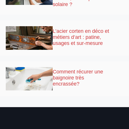
solaire ?
L’acier corten en déco et
métiers d’art : patine,
usages et sur-mesure
Comment récurer une
baignoire très
encrassée?