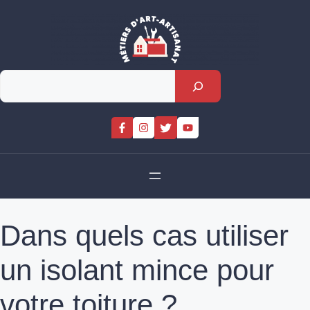
Skip
to
content
Rechercher
Dans quels cas utiliser
un isolant mince pour
votre toiture ?