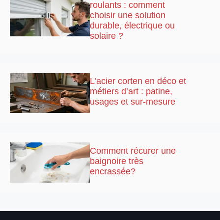
roulants : comment
choisir une solution
durable, électrique ou
solaire ?
L’acier corten en déco et
métiers d’art : patine,
usages et sur-mesure
Comment récurer une
baignoire très
encrassée?