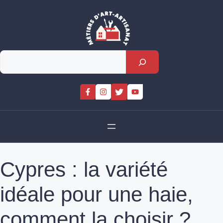
Skip
to
content
Rechercher
Cypres : la variété
idéale pour une haie,
comment la choisir ?