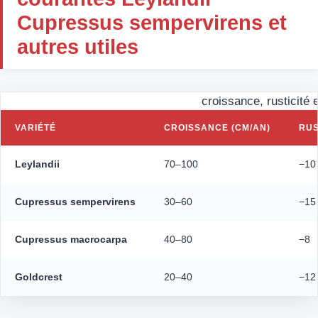
Cupressus sempervirens et
autres utiles
croissance, rusticité 
VARIÉTÉ
CROISSANCE (CM/AN)
RUS
Leylandii
70–100
−10
Cupressus sempervirens
30–60
−15
Cupressus macrocarpa
40–80
−8
Goldcrest
20–40
−12