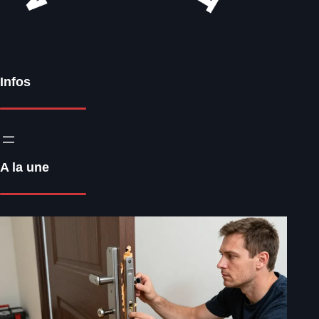
Infos
A la une