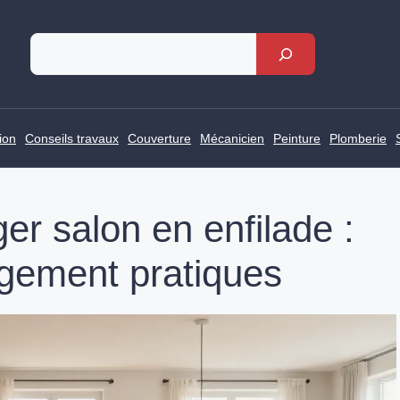
Rechercher
ion
Conseils travaux
Couverture
Mécanicien
Peinture
Plomberie
er salon en enfilade :
gement pratiques