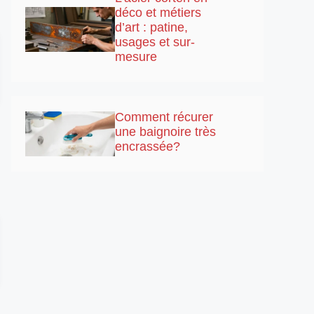
déco et métiers
d’art : patine,
usages et sur-
mesure
Comment récurer
une baignoire très
encrassée?