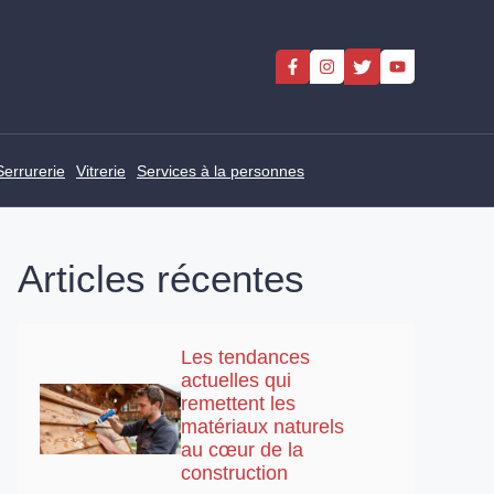
Serrurerie
Vitrerie
Services à la personnes
Articles récentes
Les tendances
actuelles qui
remettent les
matériaux naturels
au cœur de la
construction