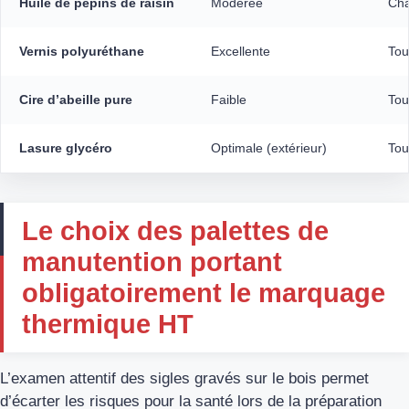
Huile de pépins de raisin
Modérée
Cha
Vernis polyuréthane
Excellente
Tou
Cire d’abeille pure
Faible
Tou
Lasure glycéro
Optimale (extérieur)
Tou
Le choix des palettes de
manutention portant
obligatoirement le marquage
thermique HT
L’examen attentif des sigles gravés sur le bois permet
d’écarter les risques pour la santé lors de la préparation