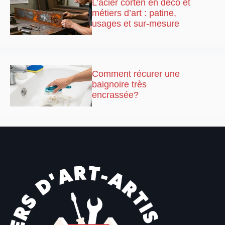
L’acier corten en déco et
métiers d’art : patine,
usages et sur-mesure
Comment récurer une
baignoire très
encrassée?