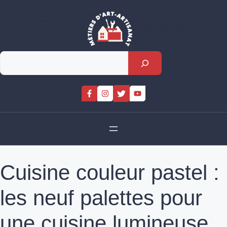
Skip
to
content
Rechercher
Cuisine couleur pastel :
les neuf palettes pour
une cuisine lumineuse