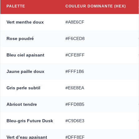
PALETTE
COULEUR DOMINANTE (HEX)
Vert menthe doux
#A8E6CF
Rose poudré
#F6CED8
Bleu ciel apaisant
#CFE8FF
Jaune paille doux
#FFF1B6
Gris perle subtil
#E6E8EA
Abricot tendre
#FFD8B5
Bleu-gris Future Dusk
#C9D6E3
Vert d’eau apaisant
#DFF8EF