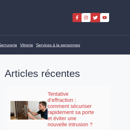
Serrurerie
Vitrerie
Services à la personnes
Articles récentes
Tentative
d’effraction :
comment sécuriser
rapidement sa porte
et éviter une
nouvelle intrusion ?