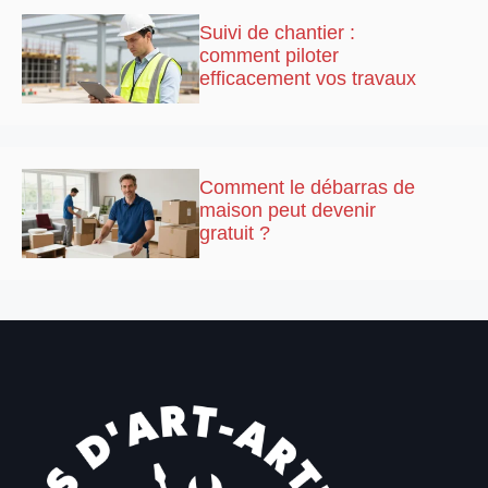
Suivi de chantier :
comment piloter
efficacement vos travaux
Comment le débarras de
maison peut devenir
gratuit ?