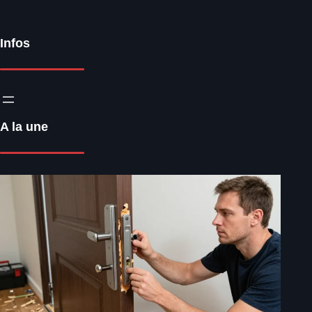
Infos
A la une