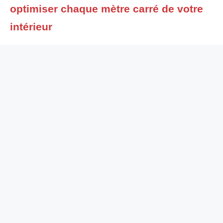
optimiser chaque mètre carré de votre
intérieur
Dans un logement, chaque mètre carré compte et c’est encore
plus vrai quand on parle de rangement. Le placard sur mesure
s’impose alors comme une solution évidente pour exploiter
intelligemment les volumes disponibles, sans compromis entre
esthétique et praticité. Contrairement aux meubles standards, il
s’adapte aux contraintes réelles de votre intérieur : murs
irréguliers, hauteurs