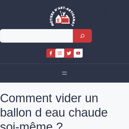
Skip
to
content
Rechercher
Comment vider un
ballon d eau chaude
soi-même ?