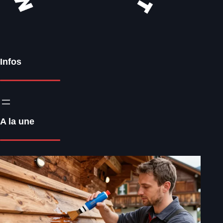
Infos
A la une