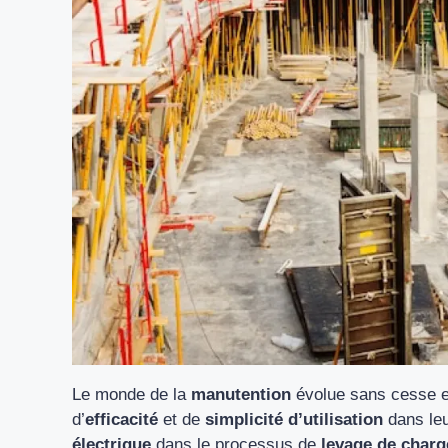
Le monde de la
manutention
évolue sans cesse et
d’
efficacité
et de
simplicité d’utilisation
dans leu
électrique
dans le processus de
levage de charg