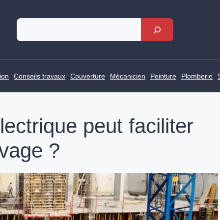
Rechercher
ion
Conseils travaux
Couverture
Mécanicien
Peinture
Plomberie
ectrique peut faciliter
evage ?