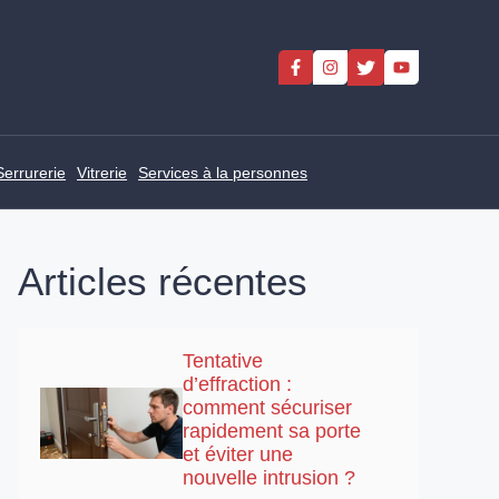
Serrurerie
Vitrerie
Services à la personnes
Articles récentes
Tentative
d’effraction :
comment sécuriser
rapidement sa porte
et éviter une
nouvelle intrusion ?