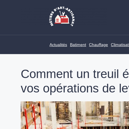
Skip
to
content
Actualités
Batiment
Chauffage
Climatisat
Comment un treuil él
vos opérations de l