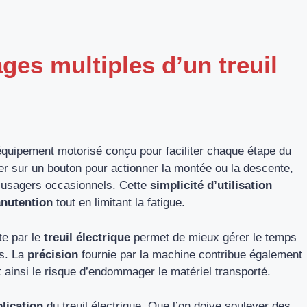
ges multiples d’un treuil
quipement motorisé conçu pour faciliter chaque étape du
yer sur un bouton pour actionner la montée ou la descente,
 usagers occasionnels. Cette
simplicité d’utilisation
nutention
tout en limitant la fatigue.
te par le
treuil électrique
permet de mieux gérer le temps
s. La
précision
fournie par la machine contribue également
t ainsi le risque d’endommager le matériel transporté.
lication
du treuil électrique. Que l’on doive soulever des