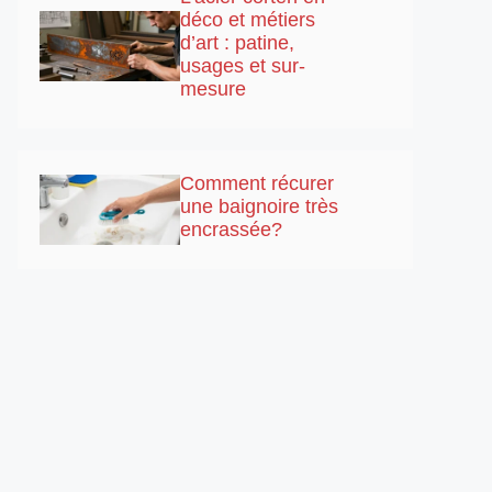
déco et métiers
d’art : patine,
usages et sur-
mesure
Comment récurer
une baignoire très
encrassée?