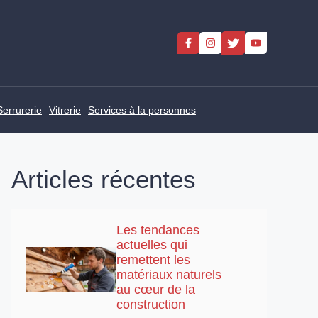
Serrurerie
Vitrerie
Services à la personnes
Articles récentes
Les tendances
actuelles qui
remettent les
matériaux naturels
au cœur de la
construction