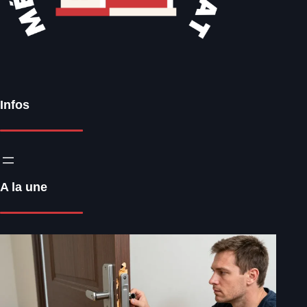
Infos
A la une