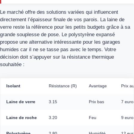
Le marché offre des solutions variées qui influencent
directement l’épaisseur finale de vos parois. La laine de
verre reste la référence pour les petits budgets grâce à sa
grande souplesse de pose. Le polystyrène expansé
propose une alternative intéressante pour les garages
humides car il ne se tasse pas avec le temps. Votre
décision doit s’appuyer sur la résistance thermique
souhaitée :
Isolant
Résistance (R)
Avantage
Prix a
Laine de verre
3.15
Prix bas
7 euro
Laine de roche
3.20
Feu
9 euro
Polystyrène
2.80
Humidité
12 eur