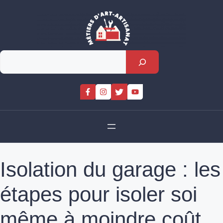
Skip
to
content
Rechercher
Isolation du garage : les
étapes pour isoler soi
même à moindre coût