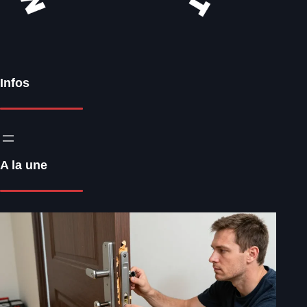
Infos
A la une