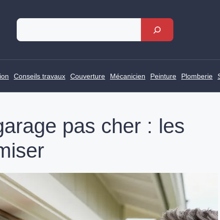
Rechercher
ion
Conseils travaux
Couverture
Mécanicien
Peinture
Plomberie
arage pas cher : les
miser