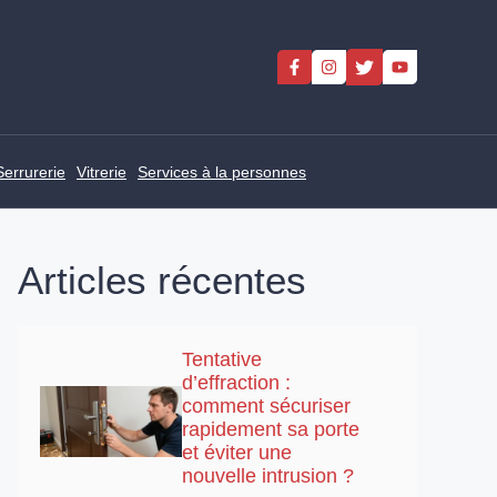
Serrurerie
Vitrerie
Services à la personnes
Articles récentes
Tentative
d’effraction :
comment sécuriser
rapidement sa porte
et éviter une
nouvelle intrusion ?