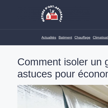
Skip
to
content
Actualités
Batiment
Chauffage
Climatisat
Comment isoler un g
astuces pour écono