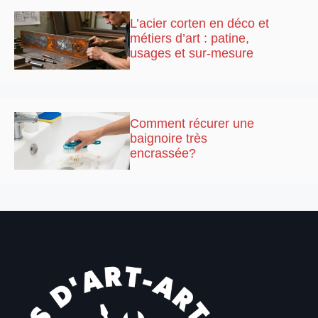
L’acier corten en déco et
métiers d’art : patine,
usages et sur-mesure
Comment récurer une
baignoire très
encrassée?