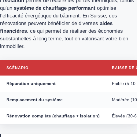
l’isolation
permet de réduire les pertes thermiques, tandis
qu’un
système de chauffage performant
optimise
l’efficacité énergétique du bâtiment. En Suisse, ces
rénovations peuvent bénéficier de diverses
aides
financières
, ce qui permet de réaliser des économies
substantielles à long terme, tout en valorisant votre bien
immobilier.
SCÉNARIO
BAISSE DE
Réparation uniquement
Faible (5-10
Remplacement du système
Modérée (10
Rénovation complète (chauffage + isolation)
Élevée (30-