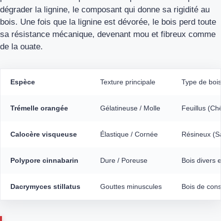
dégrader la lignine, le composant qui donne sa rigidité au
bois. Une fois que la lignine est dévorée, le bois perd toute
sa résistance mécanique, devenant mou et fibreux comme
de la ouate.
Espèce
Texture principale
Type de bois
Trémelle orangée
Gélatineuse / Molle
Feuillus (Ch
Calocère visqueuse
Élastique / Cornée
Résineux (Sa
Polypore cinnabarin
Dure / Poreuse
Bois divers 
Dacrymyces stillatus
Gouttes minuscules
Bois de cons