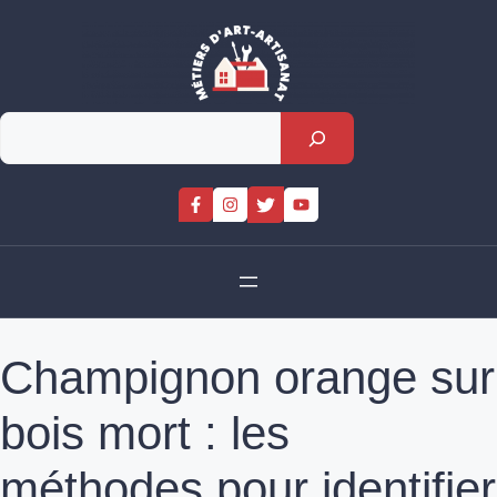
Skip
to
content
Rechercher
Champignon orange sur
bois mort : les
méthodes pour identifier