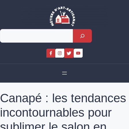
Skip
to
content
Rechercher
Canapé : les tendances
incontournables pour
sublimer le salon en