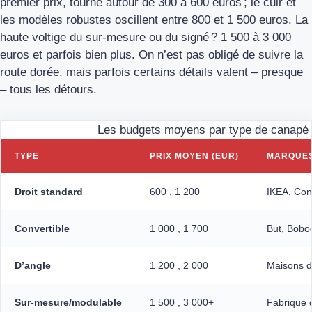
premier prix, tourne autour de 300 à 600 euros ; le cuir et
les modèles robustes oscillent entre 800 et 1 500 euros. La
haute voltige du sur-mesure ou du signé ? 1 500 à 3 000
euros et parfois bien plus. On n’est pas obligé de suivre la
route dorée, mais parfois certains détails valent – presque
– tous les détours.
Les budgets moyens par type de canapé
TYPE
PRIX MOYEN (EUR)
MARQUES
Droit standard
600 , 1 200
IKEA, Co
Convertible
1 000 , 1 700
But, Bobo
D’angle
1 200 , 2 000
Maisons 
Sur-mesure/modulable
1 500 , 3 000+
Fabrique d