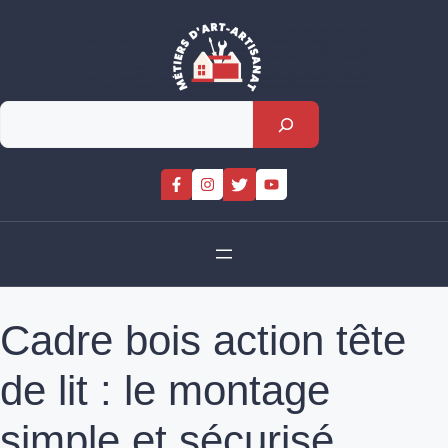
Skip
to
content
Rechercher
Cadre bois action tête
de lit : le montage
simple et sécurisé