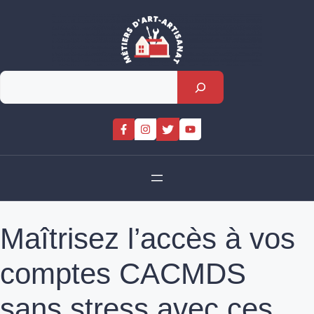
Skip
to
content
Rechercher
Maîtrisez l’accès à vos
comptes CACMDS
sans stress avec ces