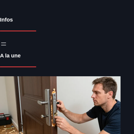
Infos
A la une