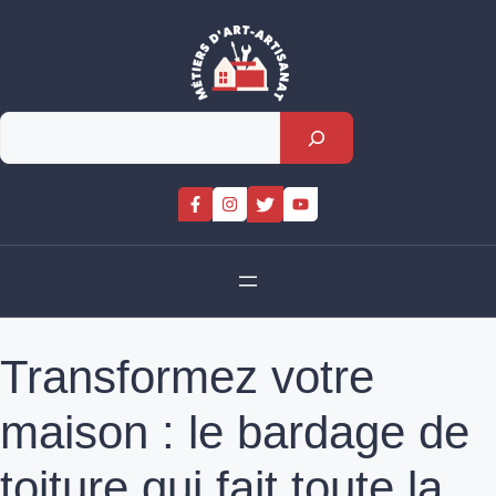
Skip
to
content
Rechercher
Transformez votre
maison : le bardage de
toiture qui fait toute la