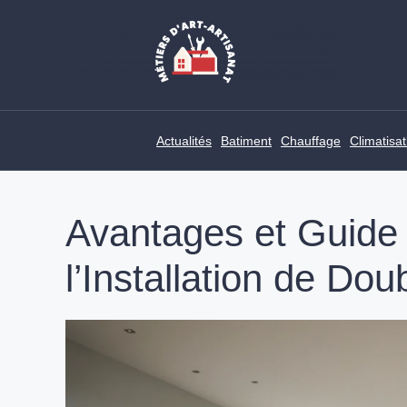
Skip
to
content
Actualités
Batiment
Chauffage
Climatisat
Avantages et Guide 
l’Installation de Dou