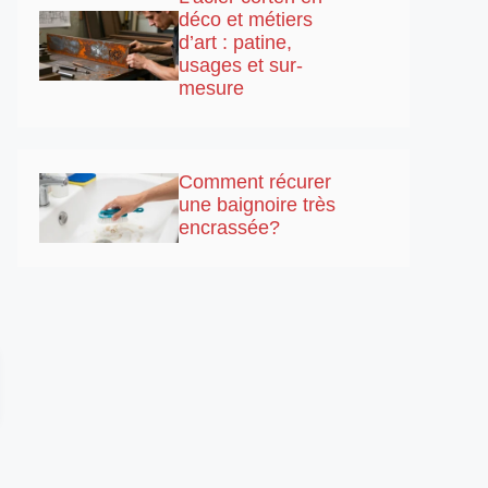
déco et métiers
d’art : patine,
usages et sur-
mesure
Comment récurer
une baignoire très
encrassée?