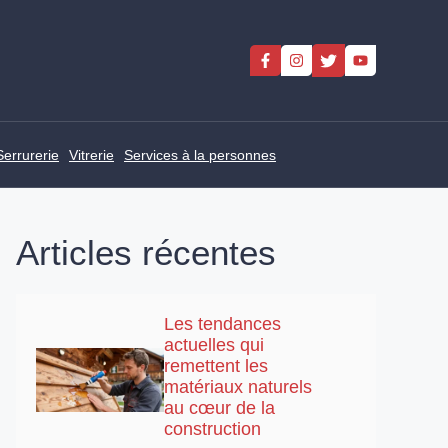
Serrurerie
Vitrerie
Services à la personnes
Articles récentes
Les tendances
actuelles qui
remettent les
matériaux naturels
au cœur de la
construction