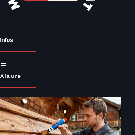
Infos
A la une