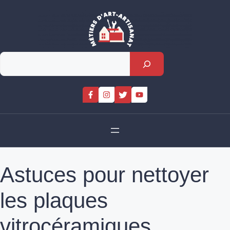
Skip
to
content
Rechercher
Astuces pour nettoyer
les plaques
vitrocéramiques