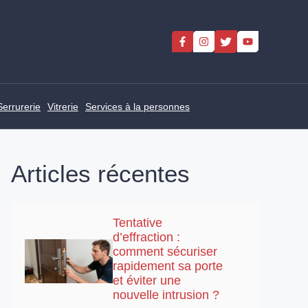
Serrurerie
Vitrerie
Services à la personnes
Articles récentes
Tentative
d’effraction :
comment sécuriser
rapidement sa porte
et éviter une
nouvelle intrusion ?