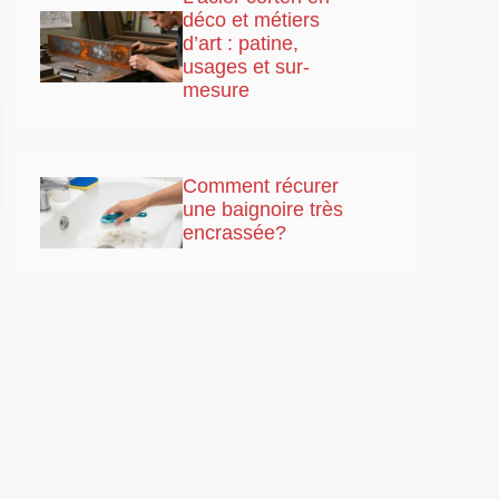
déco et métiers
d’art : patine,
usages et sur-
mesure
Comment récurer
une baignoire très
encrassée?