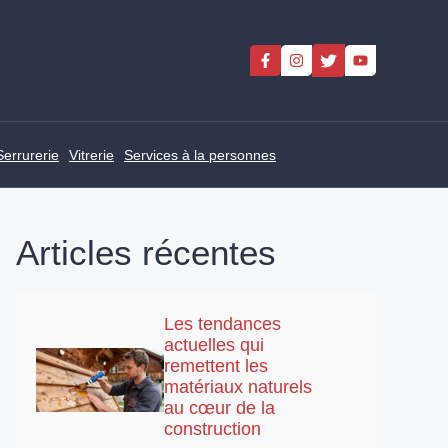
Serrurerie
Vitrerie
Services à la personnes
Articles récentes
Les tendances
actuelles qui
remettent les
matériaux naturels
au cœur de la
construction