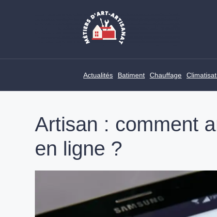
Skip
to
content
Actualités
Batiment
Chauffage
Climatisat
Artisan : comment amé
en ligne ?