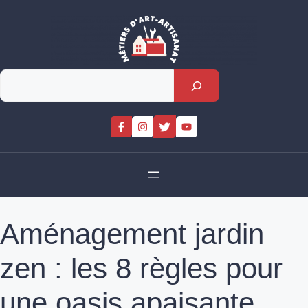
Skip
to
content
Rechercher
Aménagement jardin
zen : les 8 règles pour
une oasis apaisante