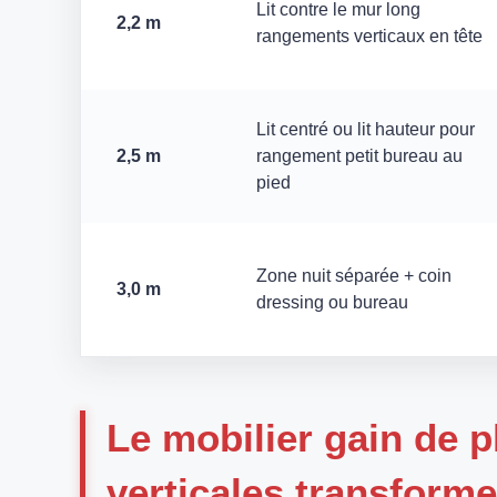
Lit contre le mur long
2,2 m
rangements verticaux en tête
Lit centré ou lit hauteur pour
2,5 m
rangement petit bureau au
pied
Zone nuit séparée + coin
3,0 m
dressing ou bureau
Le mobilier gain de p
verticales transform