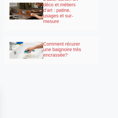
déco et métiers
d’art : patine,
usages et sur-
mesure
Comment récurer
une baignoire très
encrassée?