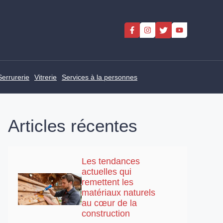
Serrurerie
Vitrerie
Services à la personnes
Articles récentes
Les tendances
actuelles qui
remettent les
matériaux naturels
au cœur de la
construction