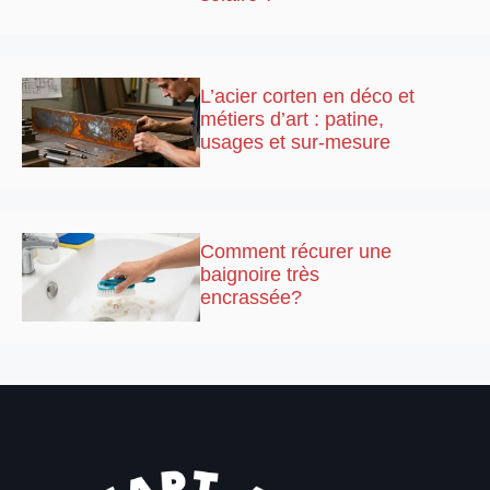
L’acier corten en déco et
métiers d’art : patine,
usages et sur-mesure
Comment récurer une
baignoire très
encrassée?