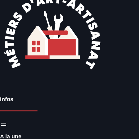
Infos
A la une