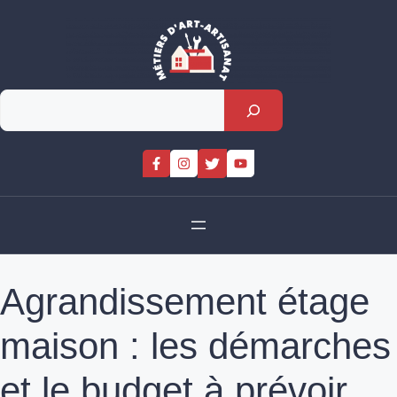
Skip
to
content
Rechercher
Agrandissement étage
maison : les démarches
et le budget à prévoir