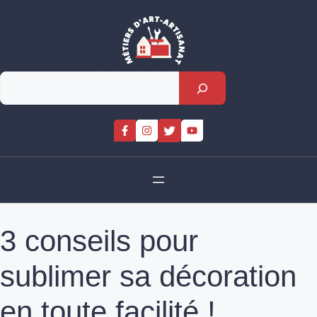
Skip
to
content
Rechercher
3 conseils pour
sublimer sa décoration
en toute facilité !