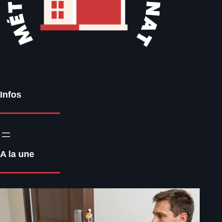
Infos
A la une